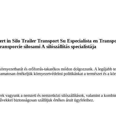
rt in Silo Trailer Transport
Su Especialista en Transp
transporcie silosami
A silószállítás specialistája
környezetbarát és erőforrás-takarékos módon dolgozzunk. A legújabb tec
yamatosan értékeljük környezetvédelmi politikánkat a természet és a k
k vagyunk a nemzeti és nemzetközi silószállítások, valamint a kombinált
rművekkel biztonságosan szállítjuk értékes áruit ügyfeleihez.