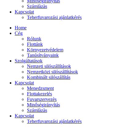
Minőségirányítás
Számlàzàs
Kapcsolat
Teherfuvarozási ajánlatkérés
Home
Cég
Rólunk
Flottánk
Környezetvédelem
Tanúsítványaink
Szolgáltatások
Nemzeti silószállítások
Nemzetközi silószállítások
Kombinált silószállítás
Kapcsolat
Menedzsment
Flottakezelés
Fuvarszervezès
Minőségirányítás
Számlàzàs
Kapcsolat
Teherfuvarozási ajánlatkérés