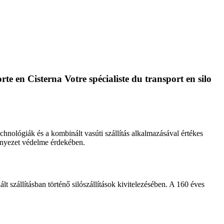
orte en Cisterna
Votre spécialiste du transport en silo
hnológiák és a kombinált vasúti szállítás alkalmazásával értékes
örnyezet védelme érdekében.
 szállításban történő silószállítások kivitelezésében. A 160 éves