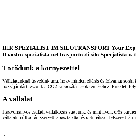
IHR SPEZIALIST IM SILOTRANSPORT
Your Expe
Il vostro specialista nel trasporto di silo
Specjalista w 
Törődünk a környezettel
Vállalatunknál ügyelünk arra, hogy minden eljárás és folyamat során 
hozzájárulást teszünk a CO2-kibocsátás csökkentéséhez. Emellett fol
A vállalat
Hagyományos családi vállalkozás vagyunk, és mint ilyen, erős partnere
vállalati múlt során szerzett tapasztalattal és optimálisan felszerelt já