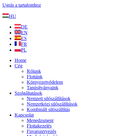
Ugrás a tartalomhoz
HU
DE
EN
ES
FR
PL
Home
Cég
Rólunk
Flottánk
Környezetvédelem
Tanúsítványaink
Szolgáltatások
Nemzeti silószállítások
Nemzetközi silószállítások
Kombinált silószállítás
Kapcsolat
Menedzsment
Flottakezelés
Fuvarszervezès