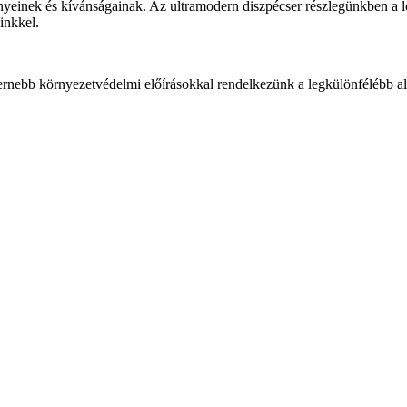
ényeinek és kívánságainak. Az ultramodern diszpécser részlegünkben a lo
einkkel.
ernebb környezetvédelmi előírásokkal rendelkezünk a legkülönfélébb alk