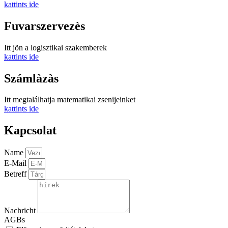
kattints ide
Fuvarszervezès
Itt jön a logisztikai szakemberek
kattints ide
Számlàzàs
Itt megtalálhatja matematikai zsenijeinket
kattints ide
Kapcsolat
Name
E-Mail
Betreff
Nachricht
AGBs