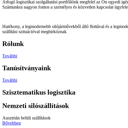
Átfogó logisztikai szolgáltatási portfóliónk megfelel az Ön egyedi ig
Számunkra nagyon fontos a személyes és közvetlen kapcsolat ügyfel
Hatékony, a legmodernebb silójárművekből álló flottával és a legmod
szállítási szituációval megbirkóznak
Rólunk
További
Tanúsítványaink
További
Szisztematikus logisztika
Nemzeti silószállítások
Ausztrián belüli szállítások
Bővebben