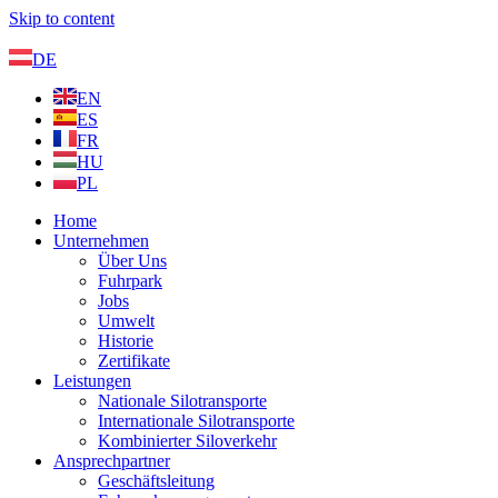
Skip to content
DE
EN
ES
FR
HU
PL
Home
Unternehmen
Über Uns
Fuhrpark
Jobs
Umwelt
Historie
Zertifikate
Leistungen
Nationale Silotransporte
Internationale Silotransporte
Kombinierter Siloverkehr
Ansprechpartner
Geschäftsleitung