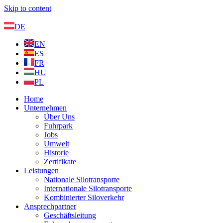
Skip to content
DE
EN
ES
FR
HU
PL
Home
Unternehmen
Über Uns
Fuhrpark
Jobs
Umwelt
Historie
Zertifikate
Leistungen
Nationale Silotransporte
Internationale Silotransporte
Kombinierter Siloverkehr
Ansprechpartner
Geschäftsleitung