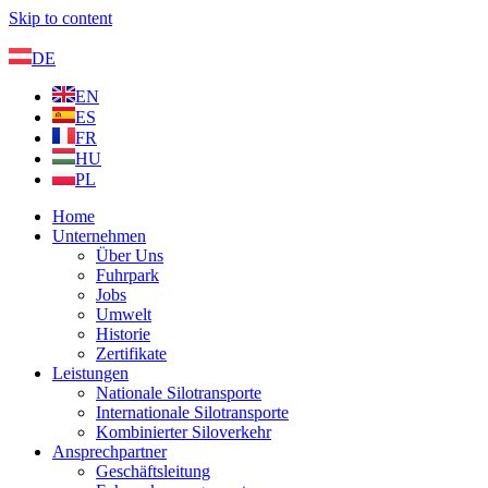
Skip to content
DE
EN
ES
FR
HU
PL
Home
Unternehmen
Über Uns
Fuhrpark
Jobs
Umwelt
Historie
Zertifikate
Leistungen
Nationale Silotransporte
Internationale Silotransporte
Kombinierter Siloverkehr
Ansprechpartner
Geschäftsleitung