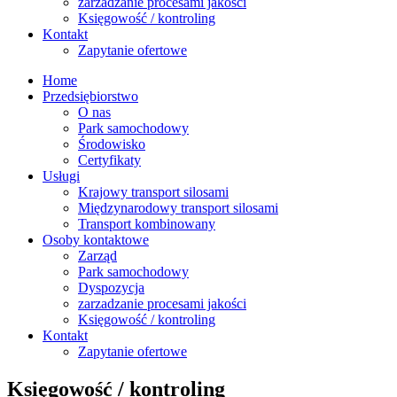
zarzadzanie procesami jakości
Księgowość / kontroling
Kontakt
Zapytanie ofertowe
Home
Przedsiębiorstwo
O nas
Park samochodowy
Środowisko
Certyfikaty
Usługi
Krajowy transport silosami
Międzynarodowy transport silosami
Transport kombinowany
Osoby kontaktowe
Zarząd
Park samochodowy
Dyspozycja
zarzadzanie procesami jakości
Księgowość / kontroling
Kontakt
Zapytanie ofertowe
Księgowość / kontroling