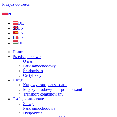
Przejdź do treści
PL
DE
EN
ES
FR
HU
Home
Przedsiębiorstwo
O nas
Park samochodowy
Środowisko
Certyfikaty
Usługi
Krajowy transport silosami
Międzynarodowy transport silosami
Transport kombinowany
Osoby kontaktowe
Zarząd
Park samochodowy
Dyspozycja