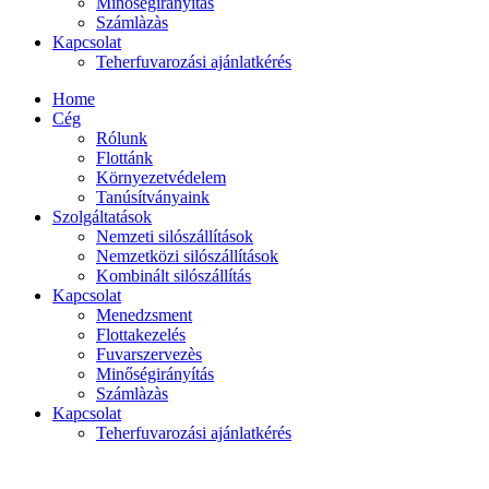
Minőségirányítás
Számlàzàs
Kapcsolat
Teherfuvarozási ajánlatkérés
Home
Cég
Rólunk
Flottánk
Környezetvédelem
Tanúsítványaink
Szolgáltatások
Nemzeti silószállítások
Nemzetközi silószállítások
Kombinált silószállítás
Kapcsolat
Menedzsment
Flottakezelés
Fuvarszervezès
Minőségirányítás
Számlàzàs
Kapcsolat
Teherfuvarozási ajánlatkérés