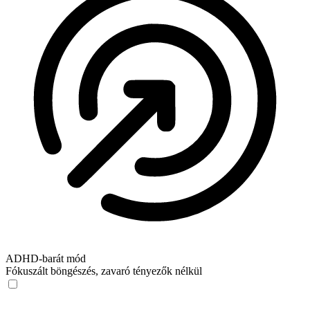
ADHD‑barát mód
Fókuszált böngészés, zavaró tényezők nélkül