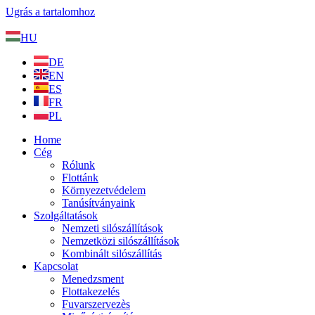
Ugrás a tartalomhoz
HU
DE
EN
ES
FR
PL
Home
Cég
Rólunk
Flottánk
Környezetvédelem
Tanúsítványaink
Szolgáltatások
Nemzeti silószállítások
Nemzetközi silószállítások
Kombinált silószállítás
Kapcsolat
Menedzsment
Flottakezelés
Fuvarszervezès