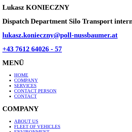
Lukasz KONIECZNY
Dispatch Department Silo Transport intern
lukasz.konieczny@poll-nussbaumer.at
+43 7612 64026 - 57
MENÜ
HOME
COMPANY
SERVICES
CONTACT PERSON
CONTACT
COMPANY
ABOUT US
FLEET OF VEHICLES
ENVIRONMENT