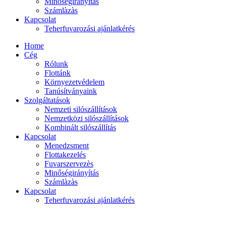
Minőségirányítás
Számlàzàs
Kapcsolat
Teherfuvarozási ajánlatkérés
Home
Cég
Rólunk
Flottánk
Környezetvédelem
Tanúsítványaink
Szolgáltatások
Nemzeti silószállítások
Nemzetközi silószállítások
Kombinált silószállítás
Kapcsolat
Menedzsment
Flottakezelés
Fuvarszervezès
Minőségirányítás
Számlàzàs
Kapcsolat
Teherfuvarozási ajánlatkérés