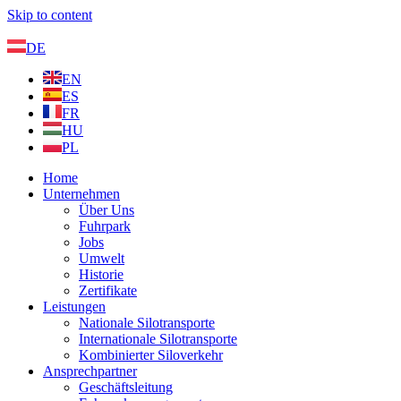
Skip to content
DE
EN
ES
FR
HU
PL
Home
Unternehmen
Über Uns
Fuhrpark
Jobs
Umwelt
Historie
Zertifikate
Leistungen
Nationale Silotransporte
Internationale Silotransporte
Kombinierter Siloverkehr
Ansprechpartner
Geschäftsleitung