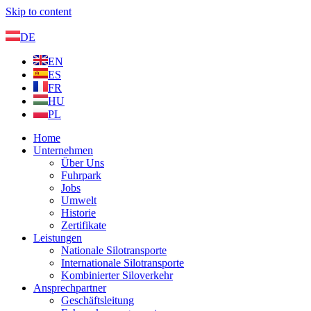
Skip to content
DE
EN
ES
FR
HU
PL
Home
Unternehmen
Über Uns
Fuhrpark
Jobs
Umwelt
Historie
Zertifikate
Leistungen
Nationale Silotransporte
Internationale Silotransporte
Kombinierter Siloverkehr
Ansprechpartner
Geschäftsleitung