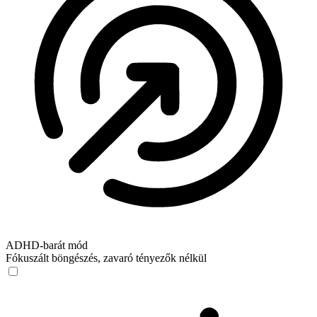
ADHD‑barát mód
Fókuszált böngészés, zavaró tényezők nélkül