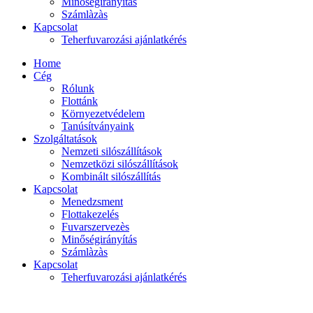
Minőségirányítás
Számlàzàs
Kapcsolat
Teherfuvarozási ajánlatkérés
Home
Cég
Rólunk
Flottánk
Környezetvédelem
Tanúsítványaink
Szolgáltatások
Nemzeti silószállítások
Nemzetközi silószállítások
Kombinált silószállítás
Kapcsolat
Menedzsment
Flottakezelés
Fuvarszervezès
Minőségirányítás
Számlàzàs
Kapcsolat
Teherfuvarozási ajánlatkérés