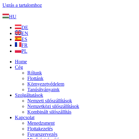
Ugrás a tartalomhoz
HU
DE
EN
ES
FR
PL
Home
Cég
Rólunk
Flottánk
Környezetvédelem
Tanúsítványaink
Szolgáltatások
Nemzeti silószállítások
Nemzetközi silószállítások
Kombinált silószállítás
Kapcsolat
Menedzsment
Flottakezelés
Fuvarszervezès