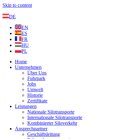
Skip to content
DE
EN
ES
FR
HU
PL
Home
Unternehmen
Über Uns
Fuhrpark
Jobs
Umwelt
Historie
Zertifikate
Leistungen
Nationale Silotransporte
Internationale Silotransporte
Kombinierter Siloverkehr
Ansprechpartner
Geschäftsleitung