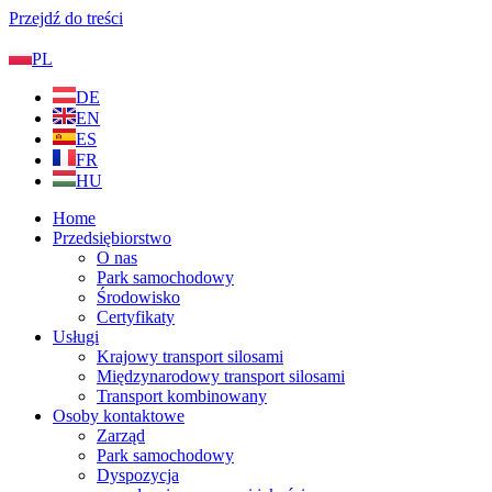
Przejdź do treści
PL
DE
EN
ES
FR
HU
Home
Przedsiębiorstwo
O nas
Park samochodowy
Środowisko
Certyfikaty
Usługi
Krajowy transport silosami
Międzynarodowy transport silosami
Transport kombinowany
Osoby kontaktowe
Zarząd
Park samochodowy
Dyspozycja